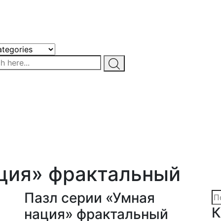
ация» фрактальный
Пазл серии «Умная
Ис
К
нация» фрактальный