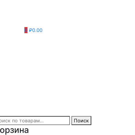
0
₽0.00
кать:
Поиск
орзина